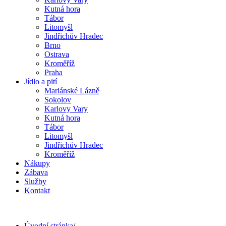
Kutná hora
Tábor
Litomyšl
Jindřichův Hradec
Brno
Ostrava
Kroměříž
Praha
Jídlo a pití
Mariánské Lázně
Sokolov
Karlovy Vary
Kutná hora
Tábor
Litomyšl
Jindřichův Hradec
Kroměříž
Nákupy
Zábava
Služby
Kontakt
Úvodní stránka
/