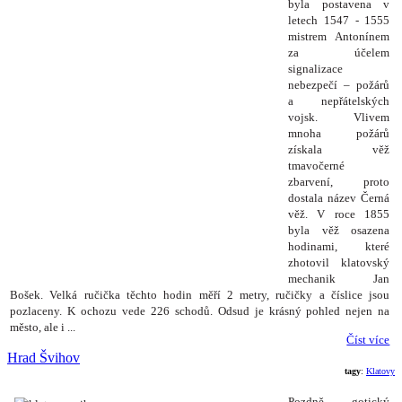
byla postavena v
letech 1547 - 1555
mistrem Antonínem
za účelem
signalizace
nebezpečí – požárů
a nepřátelských
vojsk. Vlivem
mnoha požárů
získala věž
tmavočerné
zbarvení, proto
dostala název Černá
věž. V roce 1855
byla věž osazena
hodinami, které
zhotovil klatovský
mechanik
Jan
Bošek. Velká ručička těchto hodin měří 2 metry, ručičky a číslice jsou
pozlaceny. K ochozu vede 226 schodů. Odsud je krásný pohled nejen na
město, ale i ...
Číst více
Hrad Švihov
tagy
:
Klatovy
Pozdně gotický