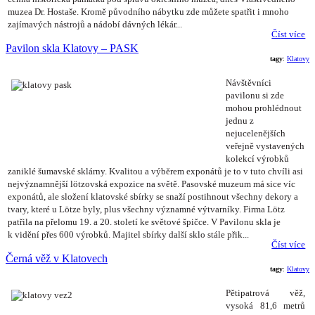
muzea Dr. Hostaše. Kromě původního nábytku zde můžete spatřit
i mnoho
zajímavých nástrojů a nádobí dávných lékár...
Číst více
Pavilon skla Klatovy – PASK
tagy
:
Klatovy
Návštěvníci
pavilonu si zde
mohou prohlédnout
jednu z
nejucelenějších
veřejně vystavených
kolekcí výrobků
zaniklé šumavské sklárny. Kvalitou a výběrem exponátů je to v tuto chvíli asi
nejvýznamnější lötzovská expozice na světě. Pasovské muzeum má sice víc
exponátů, ale složení klatovské sbírky se snaží postihnout všechny dekory a
tvary, které u Lötze byly, plus všechny významné výtvarníky. Firma Lötz
patřila na přelomu 19. a 20. století ke světové špičce. V Pavilonu skla je
k vidění přes 600 výrobků. Majitel sbírky další sklo stále přik...
Číst více
Černá věž v Klatovech
tagy
:
Klatovy
Pětipatrová věž,
vysoká 81,6 metrů