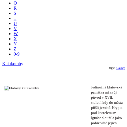
Q
R
S
T
U
V
W
X
Y
Z
0-9
Katakomby
tagy
:
Klatovy
Jedinečná klatovská
památka má svůj
původ v XVII.
století, kdy do města
přišli jezuité. Krypta
pod kostelem sv.
Ignáce sloužila jako
pohřebiště jejich