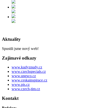
Aktuality
Spustili jsme nový web!
Zajímavé odkazy
www.kudyznudy.cz
www.czechspecials.cz
www.unesco.cz
www.ceskainspirace.cz
www.pis.cz
www.czech-tim.cz
Kontakt
Redakce: