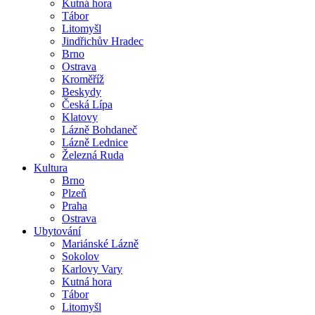
Kutná hora
Tábor
Litomyšl
Jindřichův Hradec
Brno
Ostrava
Kroměříž
Beskydy
Česká Lípa
Klatovy
Lázně Bohdaneč
Lázně Lednice
Železná Ruda
Kultura
Brno
Plzeň
Praha
Ostrava
Ubytování
Mariánské Lázně
Sokolov
Karlovy Vary
Kutná hora
Tábor
Litomyšl