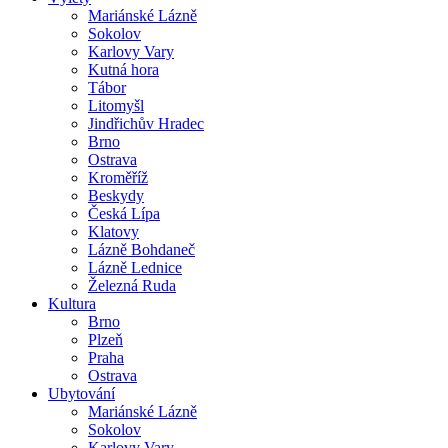
Mariánské Lázně
Sokolov
Karlovy Vary
Kutná hora
Tábor
Litomyšl
Jindřichův Hradec
Brno
Ostrava
Kroměříž
Beskydy
Česká Lípa
Klatovy
Lázně Bohdaneč
Lázně Lednice
Železná Ruda
Kultura
Brno
Plzeň
Praha
Ostrava
Ubytování
Mariánské Lázně
Sokolov
Karlovy Vary