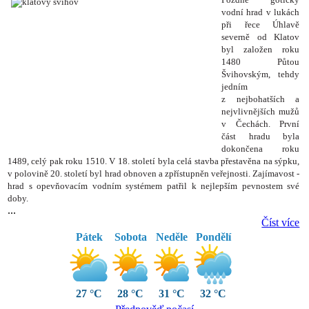
vodní hrad v lukách
při řece Úhlavě
severně od Klatov
byl založen roku
1480 Půtou
Švihovským, tehdy
jedním
z nejbohatších a
nejvlivnějších mužů
v Čechách. První
část hradu byla
dokončena roku
1489, celý pak roku 1510. V 18. století byla celá stavba přestavěna na sýpku,
v polovině 20. století byl hrad obnoven a zpřístupněn veřejnosti. Zajímavost -
hrad s opevňovacím vodním systémem patřil k nejlepším pevnostem své
doby.
...
Číst více
Pátek
Sobota
Neděle
Pondělí
27 °C
28 °C
31 °C
32 °C