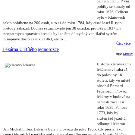
čelních členů. První
pohřby se konaly od
roku 1676. Celkem
bylo v Klatovech
takto pohřbeno na 200 osob, a to až do roku 1784, kdy císař Josef II. tyto
metody zakázal. Dodnes se zachovalo jen 38 ostatků, protože r. 1937 při
neopatrných opravách kostela byl zničen důmyslný ventilační systém.
K nápravě došlo až roku 1963, ale to ...
Číst více
Lékárna U Bílého jednorožce
tagy
:
Klatovy
Historie klatovského
lékárenství sahá až
do poloviny 16.
století, kdy ve městě
působil Bernard
Feuerbach. Provoz
lékárny v budově na
náměstí začal asi
roku 1639. Po roce
1773, kdy byl
zrušen řád jezuitů,
odkoupil lékárnu
Jan Michal Firbas. Lékárna byla v provozu do roku 1966, kdy přešla jako
cenná historická památka pod správu okresního muzea, dnes Vlastivědného