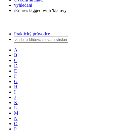
vyhledani
/
Entries tagged with 'klatovy'
Praktický průvodce
A
B
C
D
E
F
G
H
I
J
K
L
M
N
O
P