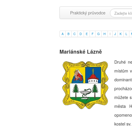
Praktický průvodce
A
B
C
D
E
F
G
H
I
J
K
L
Mariánské Lázně
Druhé ne
místům v
dominant
procházc
můžete si
města H
opomenou
kostel sv