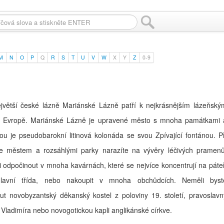
M
N
O
P
Q
R
S
T
U
V
W
X
Y
Z
0-9
jvětší české lázně Mariánské Lázně patří k nejkrásnějším lázeňský
 Evropě. Mariánské Lázně je upravené město s mnoha památkami 
ou je pseudobarokní litinová kolonáda se svou Zpívající fontánou. Př
e městem a rozsáhlými parky narazíte na vývěry léčivých pramenů
 odpočinout v mnoha kavárnách, které se nejvíce koncentrují na páteř
lavní třída, nebo nakoupit v mnoha obchůdcích. Neměli byst
t novobyzantský děkanský kostel z poloviny 19. století, pravoslavn
. Vladimíra nebo novogotickou kapli anglikánské církve.