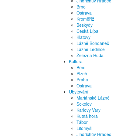
Jindřichův Hradec
Brno
Ostrava
Kroměříž
Beskydy
Česká Lípa
Klatovy
Lázně Bohdaneč
Lázně Lednice
Železná Ruda
Kultura
Brno
Plzeň
Praha
Ostrava
Ubytování
Mariánské Lázně
Sokolov
Karlovy Vary
Kutná hora
Tábor
Litomyšl
Jindřichův Hradec