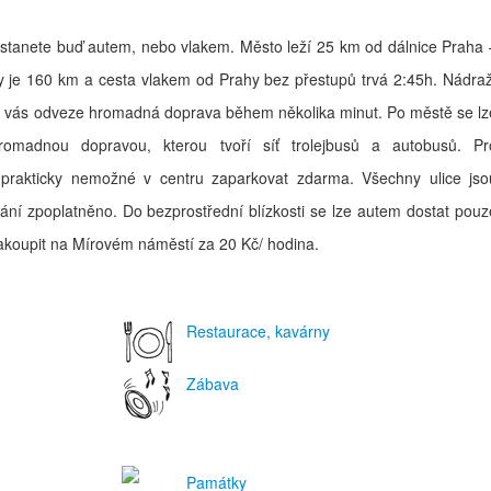
stanete buď autem, nebo vlakem. Město leží 25 km od dálnice Praha 
 je 160 km a cesta vlakem od Prahy bez přestupů trvá 2:45h. Nádraž
ra vás odveze hromadná doprava během několika minut. Po městě se lz
omadnou dopravou, kterou tvoří síť trolejbusů a autobusů. Pr
 prakticky nemožné v centru zaparkovat zdarma. Všechny ulice jso
ání zpoplatněno. Do bezprostřední blízkosti se lze autem dostat pouz
zakoupit na Mírovém náměstí za 20 Kč/ hodina.
Restaurace, kavárny
Zábava
Památky