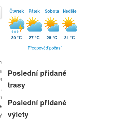
Čtvrtek
Pátek
Sobota
Neděle
30 °C
27 °C
28 °C
31 °C
Předpověď počasí
m
Poslední přidané
a
i
trasy
,
i
Poslední přidané
e
výlety
ý