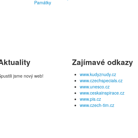
Aktuality
Zajímavé odkazy
www.kudyznudy.cz
Spustili jsme nový web!
www.czechspecials.cz
www.unesco.cz
www.ceskainspirace.cz
www.pis.cz
www.czech-tim.cz