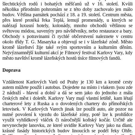
šlechtických rodů i bohatých měšťanů už v 16. století. Kvůli
několika přírodním pohromám se z této doby zachovalo jen málo
budov. Většina památek pochází z 18. a 19. století. Centrum města,
přes které protéká řeka Teplá, lemují promenády, u kterých se
nalézají luxusní hotely, kolonády, mnoho obchodů většinou se
světovou módou, suvenýry pro návštěvníky, nebo restaurace a bary.
Obchody s potravinami či rychlé občerstvení naleznete v centru
okolo třídy T. G. Masaryka a objevují se i v lázeňské zóně. Město
kromě lázeňství žije také svým sportovním a kulturním děním.
Nejvýznamnější kulturní akcí je Filmový festival Karlovy Vary, kdy
město navštíví kromě lázeňských hostů tisíce filmových fandů.
Doprava
Vzdálenost Karlových Varů od Prahy je 130 km a kromě cesty
autem můžete použít i autobus. Dojedete na místo i vlakem /jsou zde
2 nádraží - hlavní a dolní/ a dá se sem jako do jednoho z mála
českých měst i doletět. Karlovy Vary mají vlastní letiště, kam létají
charterové lety z Ruska a o dovolených chartery do přímořských
letovisek. V Karlových Varech jinak lze použít auto, ale pozor na
nutné povolení k vjezdu do lázeňské zóny, poté lze k prohlídce
využít vyhlídkový vláček či náročnější koňský kočár. Určitě ale
nevynechejte lanovku, ze které uvidíte Karlovy Vary jako na dlani,
krásné fasády historických budov linoucích se podél řeky Ohře.