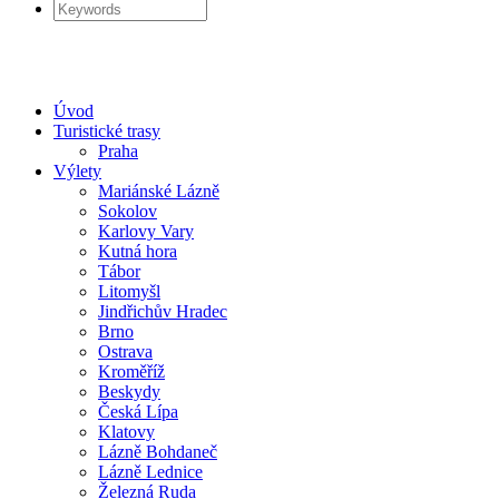
Úvod
Turistické trasy
Praha
Výlety
Mariánské Lázně
Sokolov
Karlovy Vary
Kutná hora
Tábor
Litomyšl
Jindřichův Hradec
Brno
Ostrava
Kroměříž
Beskydy
Česká Lípa
Klatovy
Lázně Bohdaneč
Lázně Lednice
Železná Ruda