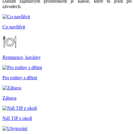
Dalším zajímavým prostředkem je kánoe, které tu jezdí při
závodech.
Co navštívit
Restaurace, kavárny
Pro rodiny s dětmi
Zábava
Náš TIP z okolí