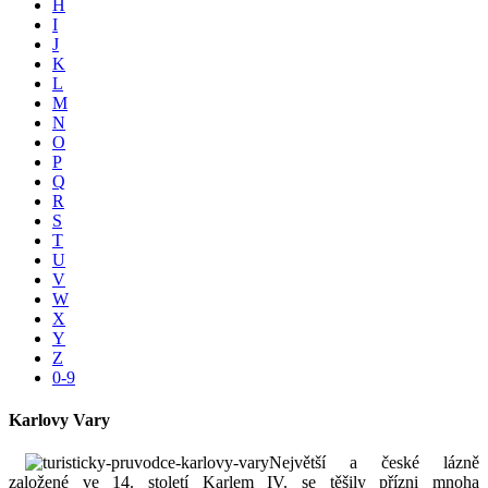
H
I
J
K
L
M
N
O
P
Q
R
S
T
U
V
W
X
Y
Z
0-9
Karlovy Vary
Největší a české lázně
založené ve 14. století Karlem IV. se těšily přízni mnoha