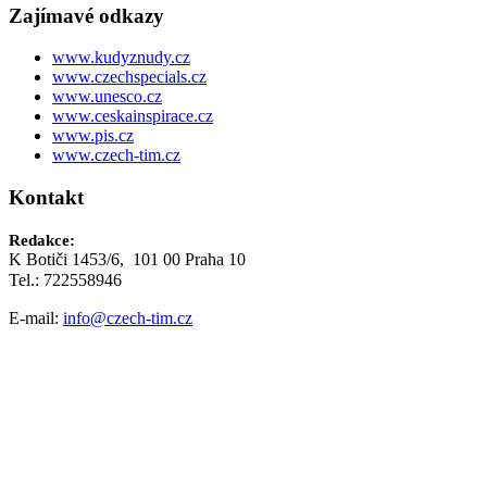
Zajímavé odkazy
www.kudyznudy.cz
www.czechspecials.cz
www.unesco.cz
www.ceskainspirace.cz
www.pis.cz
www.czech-tim.cz
Kontakt
Redakce:
K Botiči 1453/6, 101 00 Praha 10
Tel.: 722558946
E-mail:
info@czech-tim.cz