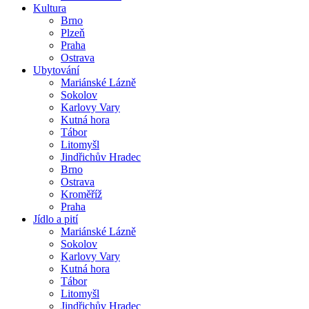
Kultura
Brno
Plzeň
Praha
Ostrava
Ubytování
Mariánské Lázně
Sokolov
Karlovy Vary
Kutná hora
Tábor
Litomyšl
Jindřichův Hradec
Brno
Ostrava
Kroměříž
Praha
Jídlo a pití
Mariánské Lázně
Sokolov
Karlovy Vary
Kutná hora
Tábor
Litomyšl
Jindřichův Hradec