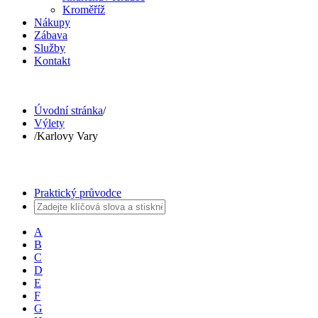
Kroměříž
Nákupy
Zábava
Služby
Kontakt
Úvodní stránka
/
Výlety
/
Karlovy Vary
Praktický průvodce
A
B
C
D
E
F
G