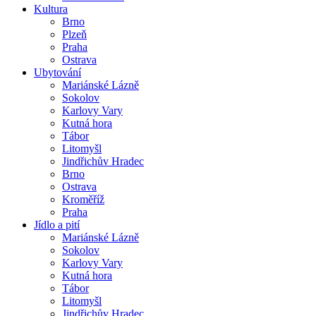
Kultura
Brno
Plzeň
Praha
Ostrava
Ubytování
Mariánské Lázně
Sokolov
Karlovy Vary
Kutná hora
Tábor
Litomyšl
Jindřichův Hradec
Brno
Ostrava
Kroměříž
Praha
Jídlo a pití
Mariánské Lázně
Sokolov
Karlovy Vary
Kutná hora
Tábor
Litomyšl
Jindřichův Hradec