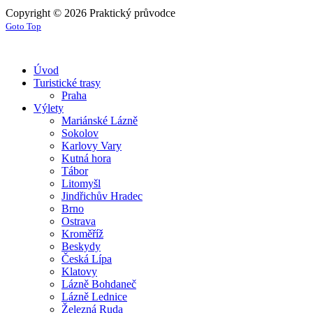
Copyright © 2026 Praktický průvodce
Goto Top
Úvod
Turistické trasy
Praha
Výlety
Mariánské Lázně
Sokolov
Karlovy Vary
Kutná hora
Tábor
Litomyšl
Jindřichův Hradec
Brno
Ostrava
Kroměříž
Beskydy
Česká Lípa
Klatovy
Lázně Bohdaneč
Lázně Lednice
Železná Ruda