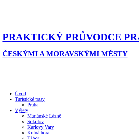
PRAKTICKÝ PRŮVODCE PR
ČESKÝMI A MORAVSKÝMI MĚSTY
Úvod
Turistické trasy
Praha
Výlety
Mariánské Lázně
Sokolov
Karlovy Vary
Kutná hora
Tábor