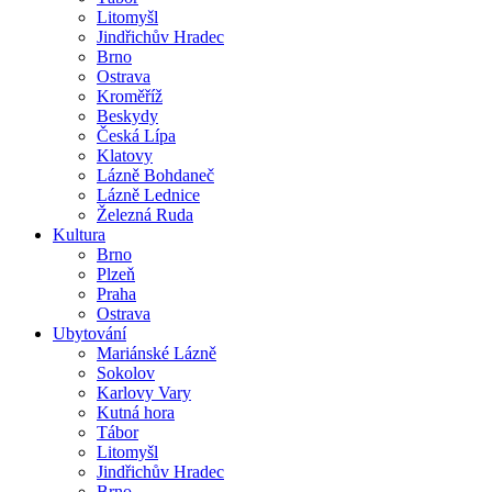
Litomyšl
Jindřichův Hradec
Brno
Ostrava
Kroměříž
Beskydy
Česká Lípa
Klatovy
Lázně Bohdaneč
Lázně Lednice
Železná Ruda
Kultura
Brno
Plzeň
Praha
Ostrava
Ubytování
Mariánské Lázně
Sokolov
Karlovy Vary
Kutná hora
Tábor
Litomyšl
Jindřichův Hradec
Brno