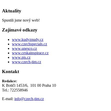
Aktuality
Spustili jsme nový web!
Zajímavé odkazy
www.kudyznudy.cz
www.czechspecials.cz
www.unesco.cz
www.ceskainspirace.cz
www.pis.cz
www.czech-tim.cz
Kontakt
Redakce:
K Botiči 1453/6, 101 00 Praha 10
Tel.: 722558946
E-mail:
info@czech-tim.cz