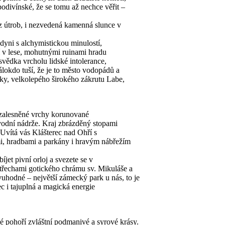
odivínské, že se tomu až nechce věřit –
 z útrob, i nezvedená kamenná slunce v
yni s alchymistickou minulostí,
í v lese, mohutnými ruinami hradu
dka vrcholu lidské intolerance,
okdo tuší, že je to město vodopádů a
iky, velkolepého širokého zákrutu Labe,
, zalesněné vrchy korunované
vodní nádrže. Kraj zbrázděný stopami
vítá vás Klášterec nad Ohří s
i, hradbami a parkány i hravým nábřežím
et pivní orloj a svezete se v
 střechami gotického chrámu sv. Mikuláše a
uhodné – největší zámecký park u nás, to je
c i tajuplná a magická energie
é pohoří zvláštní podmanivé a syrové krásy.