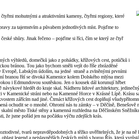
a čtyřmi mohutnými a atraktivními kameny, čtyřmi regiony, které
pravy za tajemstvím a půvabem jednotlivých míst. Pojďme to
české shůry. Jinak řečeno – pojďme si říci, čím se který ze čtyř
čných výhledů, domečků jako z pohádky, křížových cest, potůčků i
ickou bránou. Tou jako bychom směli vejít do říše zbrázděné
 v Evropě, Labským údolím, na jedné straně a zvlněnými prvními
lní branou řítí se divoká Kamenice kolem Dolského mlýna mezi
Divokou i Edmundovou soutěskou. Jen o kousek dál korunují hřbet
ně návykové hledět do kraje skal. Nádheru lidové architektury, jedine
i v Kamenické stráni nebo na Kamenné Horce v Krásné Lípě. Krásu sakrá
vostem zářícím nad jiné. Čtrnáct křížových cest doplňují všudypřítomn
ná ochudit se o mnohé. Ohromí nás tu zámky – v Děčíně, Benešově nad
 skalní město Tiské stěny a kamenná rozhledna na Děčínském Sněžníku.
ti, že jsme pořád jen na počátku výčtu zdejších krás.
 roztodivné, tvarů nepravděpodobných a těžko uvěřitelných, že je na ně 
, oblast legend a nejslavnějších českých mýtů s horou Říp, která vyrůst