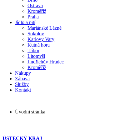
Ostrava
Kroměříž
Praha
Jídlo a pití
Mariánské Lázně
Sokolov
Karlovy Vary
Kutná hora
Tábor
Litomyšl
Jindřichův Hradec
Kroměříž
Nákupy
Zábava
Služby
Kontakt
Úvodní stránka
ÚSTECKÝ KRAJ