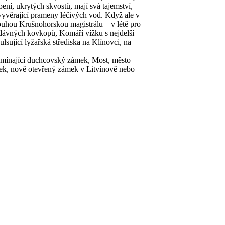
ení, ukrytých skvostů, mají svá tajemství,
vyvěrající prameny léčivých vod. Když ale v
louhou Krušnohorskou magistrálu – v létě pro
y dávných kovkopů, Komáří vížku s nejdelší
sující lyžařská střediska na Klínovci, na
omínající duchcovský zámek, Most, město
dek, nově otevřený zámek v Litvínově nebo