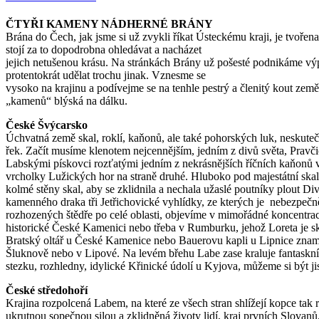
ČTYŘI KAMENY NÁDHERNÉ BRÁNY
Brána do Čech, jak jsme si už zvykli říkat Ústeckému kraji, je tvořen
stojí za to dopodrobna ohledávat a nacházet
jejich netušenou krásu. Na stránkách Brány už pošesté podnikáme vý
protentokrát udělat trochu jinak. Vznesme se
vysoko na krajinu a podívejme se na tenhle pestrý a členitý kout země 
„kamenů“ blýská na dálku.
České Švýcarsko
Úchvatná země skal, roklí, kaňonů, ale také pohorských luk, neskute
řek. Začít musíme klenotem nejcennějším, jedním z divů světa, Pravč
Labskými pískovci rozťatými jedním z nekrásnějších říčních kaňonů
vrcholky Lužických hor na straně druhé. Hluboko pod majestátní ska
kolmé stěny skal, aby se zklidnila a nechala užaslé poutníky plout 
kamenného draka tři Jetřichovické vyhlídky, ze kterých je nebezpeč
rozhozených štědře po celé oblasti, objevíme v mimořádné koncentrac
historické České Kamenici nebo třeba v Rumburku, jehož Loreta je sk
Bratský oltář u České Kamenice nebo Bauerovu kapli u Lipnice zname
Šluknově nebo v Lipové. Na levém břehu Labe zase kraluje fantaskní
stezku, rozhledny, idylické Křinické údolí u Kyjova, můžeme si být jis
České středohoří
Krajina rozpolcená Labem, na které ze všech stran shlížejí kopce tak
ukrutnou sopečnou silou a zklidněná životy lidí, kraj prvních Slovanů