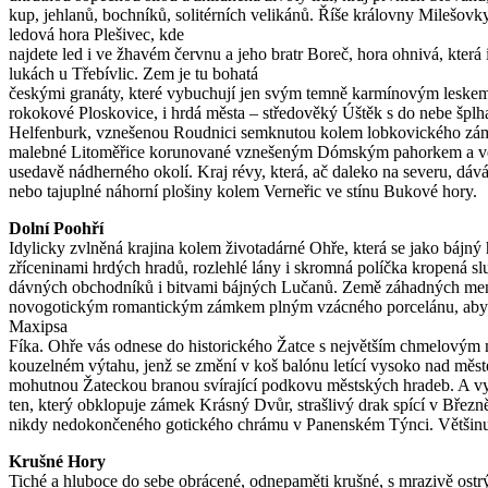
kup, jehlanů, bochníků, solitérních velikánů. Říše královny Milešovk
ledová hora Plešivec, kde
najdete led i ve žhavém červnu a jeho bratr Boreč, hora ohnivá, kter
lukách u Třebívlic. Zem je tu bohatá
českými granáty, které vybuchují jen svým temně karmínovým leskem.
rokokové Ploskovice, i hrdá města – středověký Úštěk s do nebe šplh
Helfenburk, vznešenou Roudnici semknutou kolem lobkovického záme
malebné Litoměřice korunované vznešeným Dómským pahorkem a věží k
usedavě nádherného okolí. Kraj révy, která, ač daleko na severu, dáv
nebo tajuplné náhorní plošiny kolem Verneřic ve stínu Bukové hory.
Dolní Poohří
Idylicky zvlněná krajina kolem životadárné Ohře, která se jako bájn
zříceninami hrdých hradů, rozlehlé lány i skromná políčka kropená s
dávných obchodníků i bitvami bájných Lučanů. Země záhadných menhi
novogotickým romantickým zámkem plným vzácného porcelánu, aby vás
Maxipsa
Fíka. Ohře vás odnese do historického Žatce s největším chmelovým m
kouzelném výtahu, jenž se změní v koš balónu letící vysoko nad měste
mohutnou Žateckou branou svírající podkovu městských hradeb. A vydá
ten, který obklopuje zámek Krásný Dvůr, strašlivý drak spící v Březn
nikdy nedokončeného gotického chrámu v Panenském Týnci. Většinu té
Krušné Hory
Tiché a hluboce do sebe obrácené, odnepaměti krušné, s mrazivě ostr