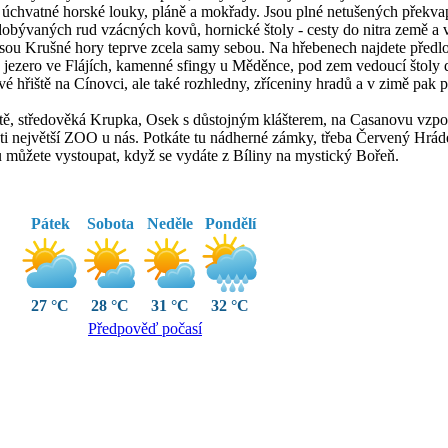
, úchvatné horské louky, pláně a mokřady. Jsou plné netušených překvap
dobývaných rud vzácných kovů, hornické štoly - cesty do nitra země a 
, jsou Krušné hory teprve zcela samy sebou. Na hřebenech najdete před
žené jezero ve Flájích, kamenné sfingy u Měděnce, pod zem vedoucí štol
řiště na Cínovci, ale také rozhledny, zříceniny hradů a v zimě pak pul
větě, středověká Krupka, Osek s důstojným klášterem, na Casanovu vzp
ti největší ZOO u nás. Potkáte tu nádherné zámky, třeba Červený Hrá
ru můžete vystoupat, když se vydáte z Bíliny na mystický Bořeň.
Pátek
Sobota
Neděle
Pondělí
27 °C
28 °C
31 °C
32 °C
Předpověď počasí