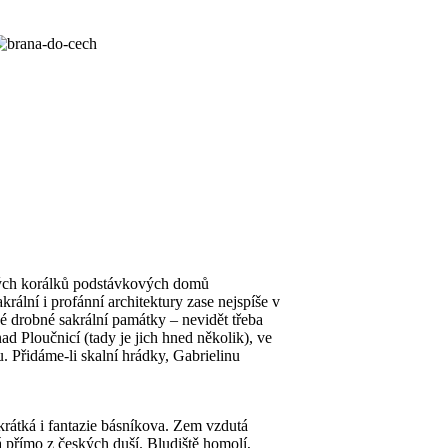
čných korálků podstávkových domů
lní i profánní architektury zase nejspíše v
é drobné sakrální památky – nevidět třeba
 Ploučnicí (tady je jich hned několik), ve
 Přidáme-li skalní hrádky, Gabrielinu
krátká i fantazie básníkova. Zem vzdutá
á přímo z českých duší. Bludiště homolí,