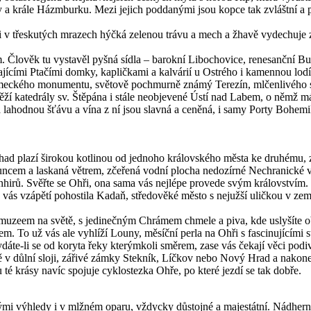
y a krále Házmburku. Mezi jejich poddanými jsou kopce tak zvláštní a p
á i v třeskutých mrazech hýčká zelenou trávu a mech a žhavě vydechuje
 Člověk tu vystavěl pyšná sídla – barokní Libochovice, renesanční Bud
ajícími Ptačími domky, kapličkami a kalvárií u Ostrého i kamennou lod
ckého monumentu, světově pochmurně známý Terezín, mlčenlivého svě
atedrály sv. Štěpána i stále neobjevené Ústí nad Labem, o němž mál
á lahodnou šťávu a vína z ní jsou slavná a ceněná, i samy Porty Bohem
ý had plazí širokou kotlinou od jednoho královského města ke druhému
luncem a laskaná větrem, zčeřená vodní plocha nedozírné Nechranické 
rů. Svěřte se Ohři, ona sama vás nejlépe provede svým královstvím. U
 vzápětí pohostila Kadaň, středověké město s nejužší uličkou v zem
uzeem na světě, s jedinečným Chrámem chmele a piva, kde uslyšíte obíj
m. To už vás ale vyhlíží Louny, měsíční perla na Ohři s fascinujícími
te-li se od koryta řeky kterýmkoli směrem, zase vás čekají věci podiv
ě v důlní sloji, zářivé zámky Stekník, Líčkov nebo Nový Hrad a nakone
 krásy navíc spojuje cyklostezka Ohře, po které jezdí se tak dobře.
ými výhledy i v mlžném oparu, vždycky důstojné a majestátní. Nádhern