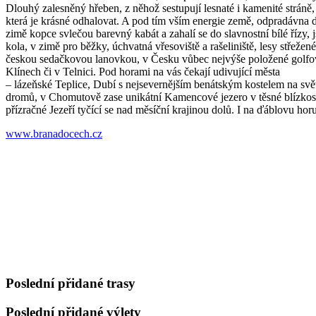
Dlouhý zalesněný hřeben, z něhož sestupují lesnaté i kamenité stráně
která je krásné odhalovat. A pod tím vším energie země, odpradávna 
zimě kopce svlečou barevný kabát a zahalí se do slavnostní bílé řízy
kola, v zimě pro běžky, úchvatná vřesoviště a rašeliniště, lesy stře
českou sedačkovou lanovkou, v Česku vůbec nejvýše položené golfové h
Klínech či v Telnici. Pod horami na vás čekají udivující města
– lázeňské Teplice, Dubí s nejsevernějším benátským kostelem na s
dromů, v Chomutově zase unikátní Kamencové jezero v těsné blízkos
přízračné Jezeří tyčící se nad měsíční krajinou dolů. I na ďáblovu ho
www.branadocech.cz
Poslední přidané trasy
Poslední přidané výlety