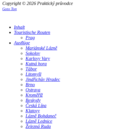
Copyright © 2026 Praktický průvodce
Goto Top
Inhalt
Touristische Routen
Prag
Ausflüge
Mariánské Lázně
Sokolov
Karlovy Vary
Kutná hora
Tábor
Litomyšl
Jindřichův Hradec
Brno
Ostrava
Kroměříž
Beskydy
Česká Lípa
Klatovy
Lázně Bohdaneč
Lázně Lednice
Železná Ruda