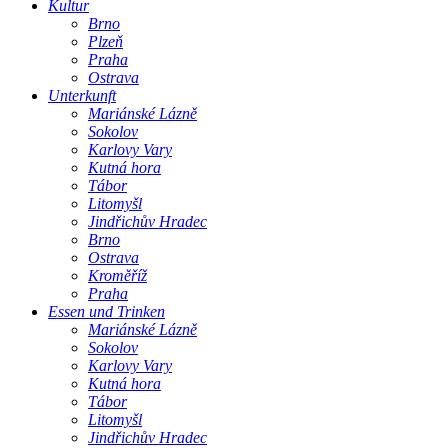
Kultur
Brno
Plzeň
Praha
Ostrava
Unterkunft
Mariánské Lázně
Sokolov
Karlovy Vary
Kutná hora
Tábor
Litomyšl
Jindřichův Hradec
Brno
Ostrava
Kroměříž
Praha
Essen und Trinken
Mariánské Lázně
Sokolov
Karlovy Vary
Kutná hora
Tábor
Litomyšl
Jindřichův Hradec