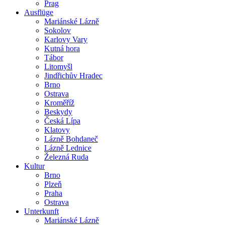
Prag
Ausflüge
Mariánské Lázně
Sokolov
Karlovy Vary
Kutná hora
Tábor
Litomyšl
Jindřichův Hradec
Brno
Ostrava
Kroměříž
Beskydy
Česká Lípa
Klatovy
Lázně Bohdaneč
Lázně Lednice
Železná Ruda
Kultur
Brno
Plzeň
Praha
Ostrava
Unterkunft
Mariánské Lázně