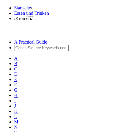
Startseite
/
Essen und Trinken
/
Kroměříž
A Practical Guide
A
B
C
D
E
F
G
H
I
J
K
L
M
N