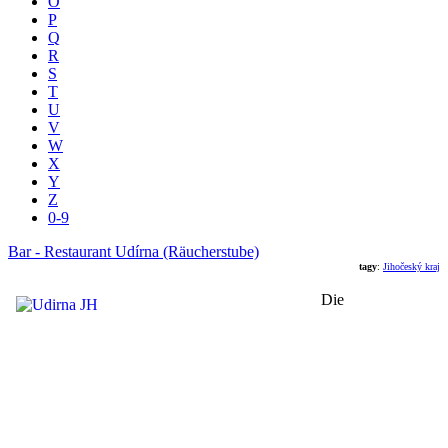
O
P
Q
R
S
T
U
V
W
X
Y
Z
0-9
Bar - Restaurant Udírna (Räucherstube)
tagy
:
Jihočeský kraj
Die