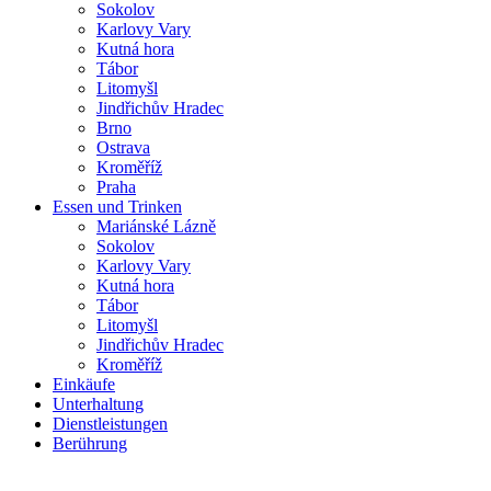
Sokolov
Karlovy Vary
Kutná hora
Tábor
Litomyšl
Jindřichův Hradec
Brno
Ostrava
Kroměříž
Praha
Essen und Trinken
Mariánské Lázně
Sokolov
Karlovy Vary
Kutná hora
Tábor
Litomyšl
Jindřichův Hradec
Kroměříž
Einkäufe
Unterhaltung
Dienstleistungen
Berührung