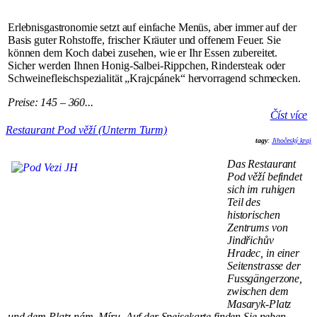
Erlebnisgastronomie setzt auf einfache Menüs, aber immer auf der
Basis guter Rohstoffe, frischer Kräuter und offenem Feuer. Sie
können dem Koch dabei zusehen, wie er Ihr Essen zubereitet.
Sicher werden Ihnen Honig-Salbei-Rippchen, Rindersteak oder
Schweinefleischspezialität „Krajcpánek“ hervorragend schmecken.
Preise:
145 – 360...
Číst více
Restaurant Pod věží (Unterm Turm)
tagy
:
Jihočeský kraj
Das Restaurant
Pod věží befindet
sich im ruhigen
Teil des
historischen
Zentrums von
Jindřichův
Hradec, in einer
Seitenstrasse der
Fussgängerzone,
zwischen dem
Masaryk-Platz
und dem Platz nám. Míru. Auf der Speisekarte finden Sie neben