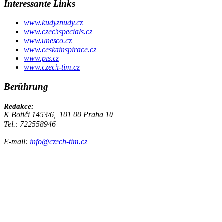
Interessante Links
www.kudyznudy.cz
www.czechspecials.cz
www.unesco.cz
www.ceskainspirace.cz
www.pis.cz
www.czech-tim.cz
Berührung
Redakce:
K Botiči 1453/6, 101 00 Praha 10
Tel.: 722558946
E-mail:
info@czech-tim.cz